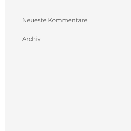
Schnuppertag für Kinder & Jugendliche
Neueste Kommentare
Archiv
August 2026
Juli 2026
Juni 2026
Mai 2026
April 2026
November 2025
September 2025
Juni 2025
Februar 2025