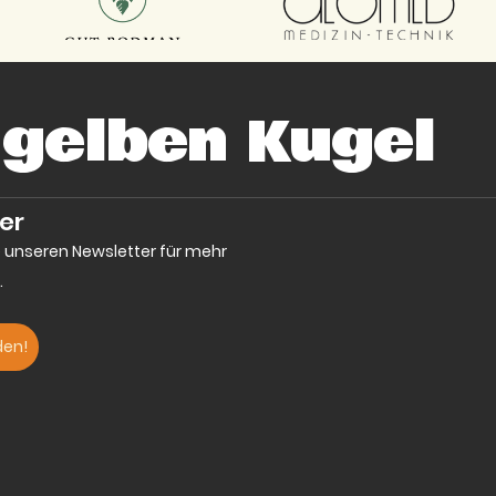
 gelben Kugel
er
e unseren Newsletter für mehr
.
den!