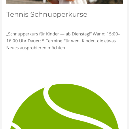
Tennis Schnupperkurse
Schreiben Sie einen Kommentar
/
Allgemein
/
Tennisclub
„Schnupperkurs für Kinder — ab Dienstag!“ Wann: 15:00–
16:00 Uhr Dauer: 5 Termine Für wen: Kinder, die etwas
Neues ausprobieren möchten
Tennis
Read More »
Schnupperkurse