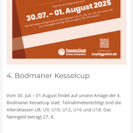
4. Bodmaner Kesselcup
Schreiben Sie einen Kommentar
/
Allgemein
/
Tennisclub
Vom 30. Juli – 01.August findet auf unsere Anlage der 4.
Bodmaner Kesselcup statt. Teilnahmeberechtigt sind die
Altersklassen U8, U9, U10, U12, U16 und U18. Das
Nenngeld beträgt 27,-€.
4.
Read More »