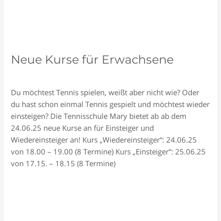
Bodmaner
Kesselcup
Neue Kurse für Erwachsene
Schreiben Sie einen Kommentar
/
Allgemein
/
Tennisclub
Du möchtest Tennis spielen, weißt aber nicht wie? Oder
du hast schon einmal Tennis gespielt und möchtest wieder
einsteigen? Die Tennisschule Mary bietet ab ab dem
24.06.25 neue Kurse an für Einsteiger und
Wiedereinsteiger an! Kurs „Wiedereinsteiger“: 24.06.25
von 18.00 – 19.00 (8 Termine) Kurs „Einsteiger“: 25.06.25
von 17.15. – 18.15 (8 Termine)
Neue
Read More »
Kurse
für
Erwachsene