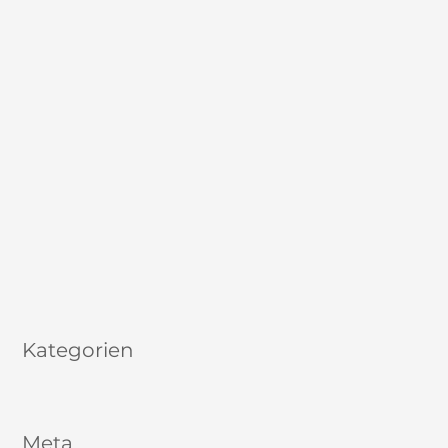
Juli 2021
Juni 2021
April 2021
Dezember 2020
September 2020
Juli 2020
Juni 2020
Mai 2020
Januar 2020
August 2017
Kategorien
Allgemein
Meta