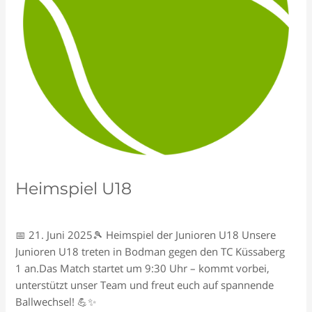
Heimspiel U18
Schreiben Sie einen Kommentar
/
Allgemein
/
Tennisclub
📅 21. Juni 2025🎾 Heimspiel der Junioren U18 Unsere
Junioren U18 treten in Bodman gegen den TC Küssaberg
1 an.Das Match startet um 9:30 Uhr – kommt vorbei,
unterstützt unser Team und freut euch auf spannende
Ballwechsel! 💪✨