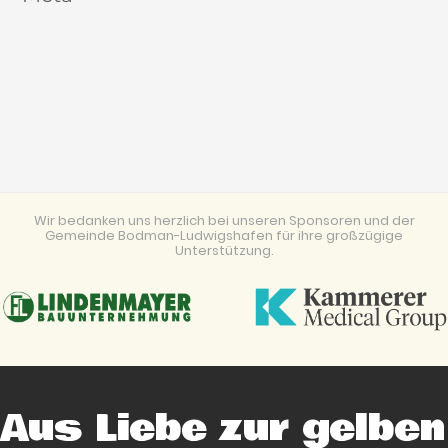
Anmelden
Eintrags-Feed
Kommentar-Feed
WordPress.org
Wir bedanken uns herzlich bei unseren Sponsoren und der
Gemeinde Bodman-Ludwigshafen für ihre großzügige
Unterstützung.
Aus Liebe zur gelben