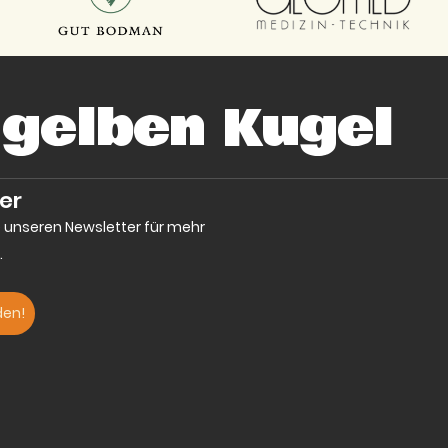
 gelben Kugel
er
e unseren Newsletter für mehr
.
den!