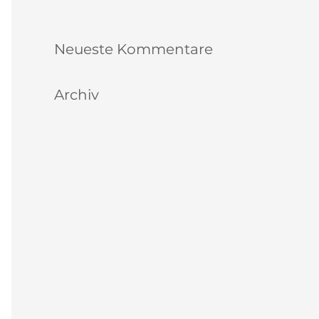
Schnuppertag für Kinder & Jugendliche
Neueste Kommentare
Archiv
August 2026
Juli 2026
Juni 2026
Mai 2026
April 2026
November 2025
September 2025
Juni 2025
Februar 2025