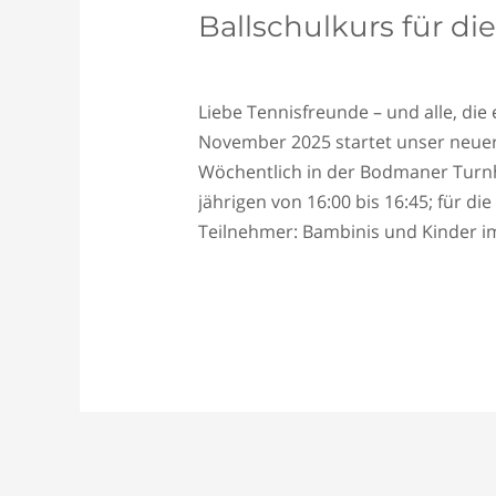
Ballschulkurs für di
Schreiben Sie einen Kommentar
/
A
Liebe Tennisfreunde – und alle, di
November 2025 startet unser neuer B
Wöchentlich in der Bodmaner Turnha
jährigen von 16:00 bis 16:45; für die
Teilnehmer: Bambinis und Kinder im
Ballschulkurs
Read More »
für
die
Kleinsten