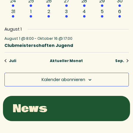
1
1
1
1
1
1
1
24
25
26
27
28
29
30
Veranstaltung
Veranstaltung
Veranstaltung
Veranstaltung
Veranstaltung
Veranstaltung
Verans
1
1
1
1
1
2
1
31
1
2
3
4
5
6
Veranstaltung
Veranstaltung
Veranstaltung
Veranstaltung
Veranstaltung
Veranstaltun
Veran
August 1
August 1 @ 8:00
-
Oktober 16 @ 17:00
Clubmeisterschaften Jugend
Juli
Aktueller Monat
Sep.
Kalender abonnieren
News