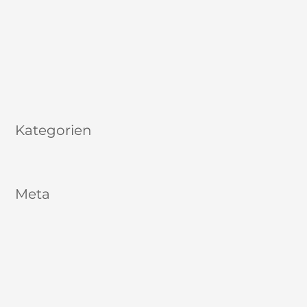
Juli 2020
Juni 2020
Mai 2020
Januar 2020
August 2017
Kategorien
Allgemein
Meta
Anmelden
Eintrags-Feed
Kommentar-Feed
WordPress.org