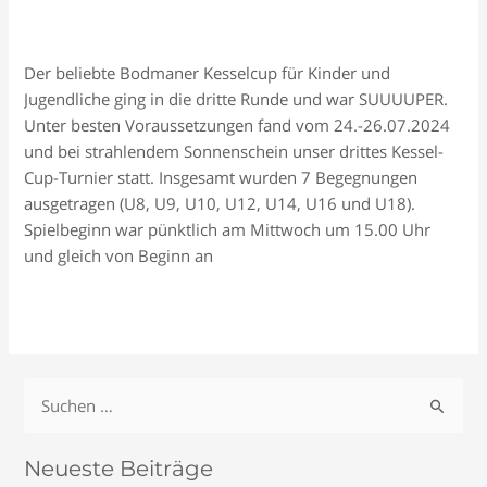
Schreiben Sie einen Kommentar
/
Allgemein
/
Ursula
Schock
Der beliebte Bodmaner Kesselcup für Kinder und
Jugendliche ging in die dritte Runde und war SUUUUPER.
Unter besten Voraussetzungen fand vom 24.-26.07.2024
und bei strahlendem Sonnenschein unser drittes Kessel-
Cup-Turnier statt. Insgesamt wurden 7 Begegnungen
ausgetragen (U8, U9, U10, U12, U14, U16 und U18).
Spielbeginn war pünktlich am Mittwoch um 15.00 Uhr
und gleich von Beginn an
Das
Read More »
war
der
3.
S
Bodmaner
u
Kesselcup
c
24.
Neueste Beiträge
h
–