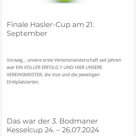
Finale Hasler-Cup am 21.
September
Schreiben Sie einen Kommentar
/
Allgemein
/
Ursula
Schock
Vorweg… unsere erste Vereinsmeisterschaft seit Jahren
war EIN VOLLER ERFOLG !! UND HIER UNSERE
VEREINSMEISTER, die Vize und die jeweiligen
Drittplatzierten.
Finale
Read More »
Hasler-
Cup
am
Das war der 3. Bodmaner
21.
Kesselcup 24. – 26.07.2024
September