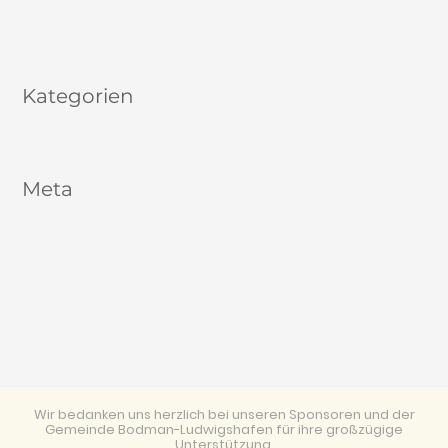
Januar 2020
August 2017
Kategorien
Allgemein
Meta
Anmelden
Eintrags-Feed
Kommentar-Feed
WordPress.org
Wir bedanken uns herzlich bei unseren Sponsoren und der
Gemeinde Bodman-Ludwigshafen für ihre großzügige
Unterstützung.