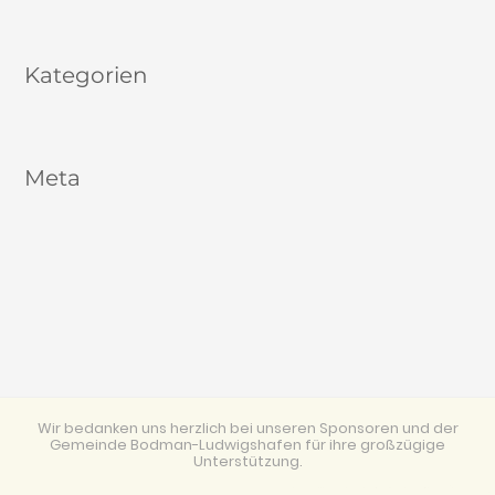
August 2017
Kategorien
Allgemein
Meta
Anmelden
Eintrags-Feed
Kommentar-Feed
WordPress.org
Wir bedanken uns herzlich bei unseren Sponsoren und der
Gemeinde Bodman-Ludwigshafen für ihre großzügige
Unterstützung.