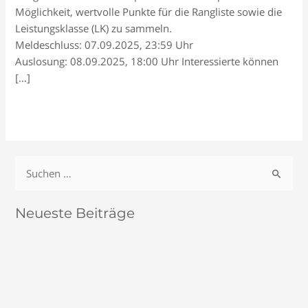
Möglichkeit, wertvolle Punkte für die Rangliste sowie die
Leistungsklasse (LK) zu sammeln.
Meldeschluss: 07.09.2025, 23:59 Uhr
Auslosung: 08.09.2025, 18:00 Uhr Interessierte können
[…]
4.
Read More »
Gut
Bodman
Cup
S
u
c
Neueste Beiträge
h
e
5. Gut Bodman Seniorinnen- und Senioren-Cup 2026
n
LK-Tagesturnier TC Bodman-Ludwigshafen e.V.
n
Kesselcup 2026 | LK-Jugendturnier in Bodman für U8 bis
a
U18