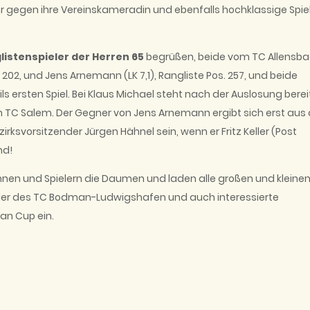
hr gegen ihre Vereinskameradin und ebenfalls hochklassige Spiel
istenspieler der Herren 65
begrüßen, beide vom TC Allensba
. 202, und Jens Arnemann (LK 7,1), Rangliste Pos. 257, und beide
ls ersten Spiel. Bei Klaus Michael steht nach der Auslosung berei
om TC Salem. Der Gegner von Jens Arnemann ergibt sich erst au
irksvorsitzender Jürgen Hähnel sein, wenn er Fritz Keller (Post
nd!
rinnen und Spielern die Daumen und laden alle großen und kleine
ieder des TC Bodman-Ludwigshafen und auch interessierte
an Cup ein.