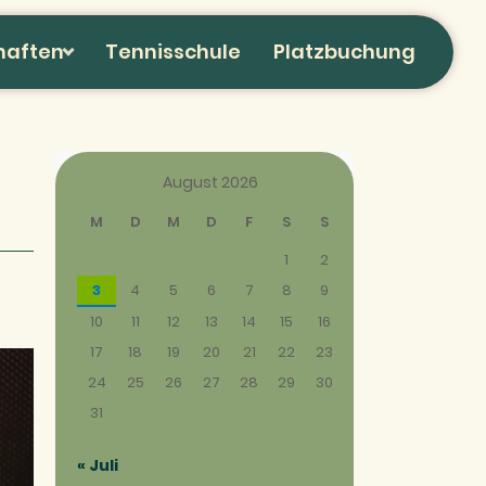
haften
Tennisschule
Platzbuchung
August 2026
M
D
M
D
F
S
S
1
2
3
4
5
6
7
8
9
10
11
12
13
14
15
16
17
18
19
20
21
22
23
24
25
26
27
28
29
30
31
« Juli