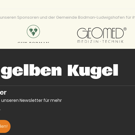
ei unseren Sponsoren und der Gemeinde Bodman-Ludwigshafen für ih
 gelben Kugel
er
e unseren Newsletter für mehr
.
den!