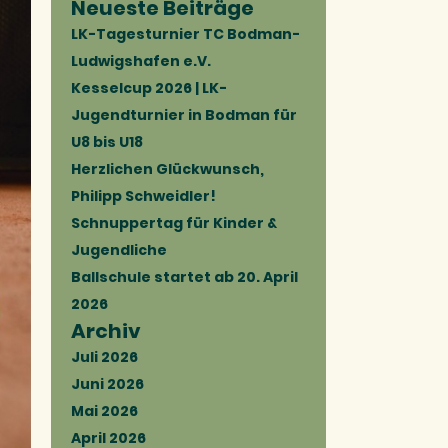
Neueste Beiträge
LK-Tagesturnier TC Bodman-
Ludwigshafen e.V.
Kesselcup 2026 | LK-
Jugendturnier in Bodman für
U8 bis U18
Herzlichen Glückwunsch,
Philipp Schweidler!
Schnuppertag für Kinder &
Jugendliche
Ballschule startet ab 20. April
2026
Archiv
Juli 2026
Juni 2026
Mai 2026
April 2026