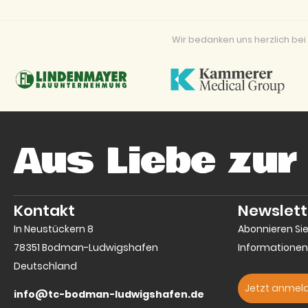
Wir bedanken uns herzlich b
Aus Liebe zur
Kontakt
Newslett
In Neustückern 8
Abonnieren Si
78351 Bodman-Ludwigshafen
Informationen
Deutschland
Jetzt anmel
info@tc-bodman-ludwigshafen.de