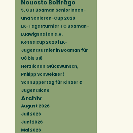
Neueste Beiträge
5. Gut Bodman Seniorinnen-
und Senioren-Cup 2026
LK-Tagesturnier TC Bodman-
Ludwigshafen e.V.
Kesselcup 2026 | LK-
Jugendturnier in Bodman für
U8 bis U18
Herzlichen Glückwunsch,
Philipp Schweidler!
Schnuppertag für Kinder &
Jugendliche
Archiv
August 2026
Juli 2026
Juni 2026
Mai 2026