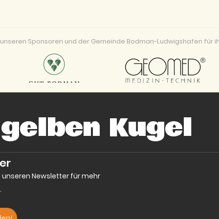
ei unseren Sponsoren und der Gemeinde Bodman-Ludwigshafen für ih
 gelben Kugel
er
e unseren Newsletter für mehr
.
den!