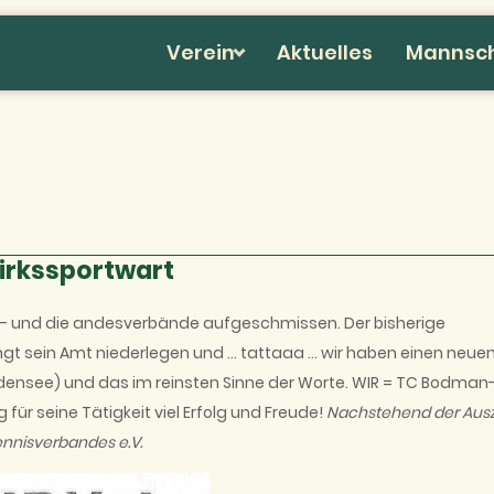
Verein
Aktuelles
Mannsc
irkssportwart
- und die andesverbände aufgeschmissen. Der bisherige
gt sein Amt niederlegen und … tattaaa … wir haben einen neue
densee) und das im reinsten Sinne der Worte. WIR = TC Bodman
ür seine Tätigkeit viel Erfolg und Freude!
Nachstehend der Aus
ennisverbandes e.V.