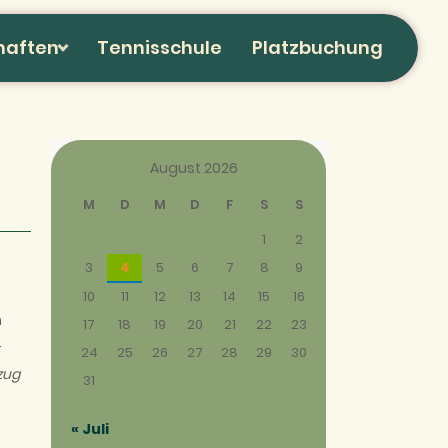
haften
Tennisschule
Platzbuchung
August 2026
M
D
M
D
F
S
S
1
2
3
4
5
6
7
8
9
10
11
12
13
14
15
16
n
17
18
19
20
21
22
23
-
24
25
26
27
28
29
30
zug
31
« Juli