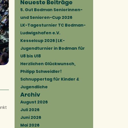
Neueste Beiträge
5. Gut Bodman Seniorinnen-
und Senioren-Cup 2026
LK-Tagesturnier TC Bodman-
Ludwigshafen e.V.
Kesselcup 2026 | LK-
Jugendturnier in Bodman für
U8 bis U18
Herzlichen Glückwunsch,
Philipp Schweidler!
Schnuppertag für Kinder &
Jugendliche
Archiv
August 2026
unkt
Juli 2026
Juni 2026
Mai 2026