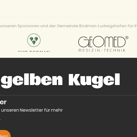
ei unseren Sponsoren und der Gemeinde Bodman-Ludwigshafen für ih
 gelben Kugel
er
e unseren Newsletter für mehr
.
den!