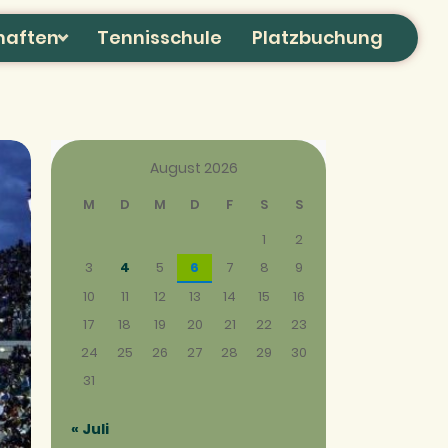
haften
Tennisschule
Platzbuchung
August 2026
M
D
M
D
F
S
S
1
2
3
4
5
6
7
8
9
10
11
12
13
14
15
16
17
18
19
20
21
22
23
24
25
26
27
28
29
30
31
« Juli