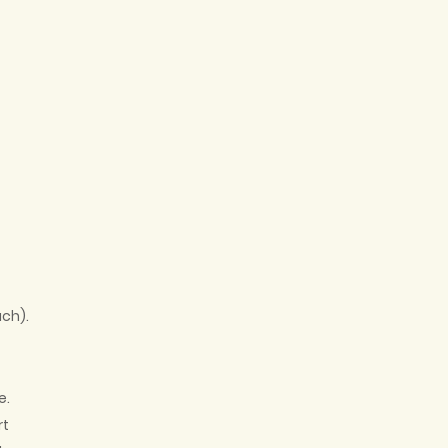
ch).
e.
rt