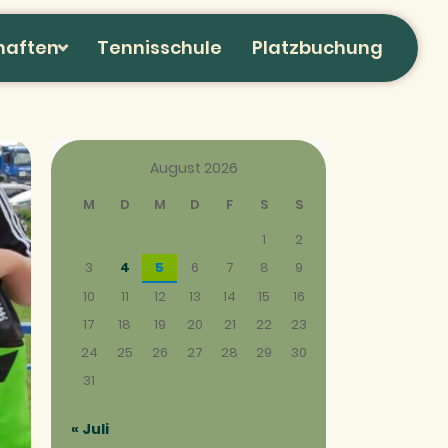
haften
Tennisschule
Platzbuchung
August 2026
M
D
M
D
F
S
S
1
2
3
4
5
6
7
8
9
10
11
12
13
14
15
16
17
18
19
20
21
22
23
24
25
26
27
28
29
30
31
« Juli