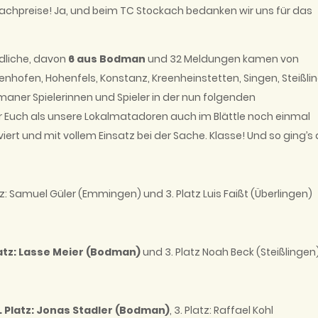
 Sachpreise! Ja, und beim TC Stockach bedanken wir uns für das
dliche, davon
6 aus Bodman
und 32 Meldungen kamen von
hofen, Hohenfels, Konstanz, Kreenheinstetten, Singen, Steißli
aner Spielerinnen und Spieler in der nun folgenden
r Euch als unsere Lokalmatadoren auch im Blättle noch einmal
iert und mit vollem Einsatz bei der Sache. Klasse! Und so ging’s 
atz: Samuel Güler (Emmingen) und 3. Platz Luis Faißt (Überlingen)
latz: Lasse Meier (Bodman)
und 3. Platz Noah Beck (Steißlingen
. Platz: Jonas Stadler (Bodman)
, 3. Platz: Raffael Kohl