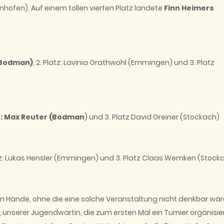
hofen). Auf einem tollen vierten Platz landete
Finn Heimers
(Bodman)
, 2. Platz: Lavinia Grathwohl (Emmingen) und 3. Platz
z: Max Reuter (Bodman
) und 3. Platz David Greiner (Stockach)
tz: Lukas Hensler (Emmingen) und 3. Platz Claas Wemken (Stocka
n Hände, ohne die eine solche Veranstaltung nicht denkbar wär
 unserer Jugendwartin, die zum ersten Mal ein Turnier organisie