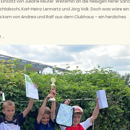
insatz von Juliane Reuter. Weiterhin an die fleißigen Hefer San
 Schlabschi, Karl-Heinz Lennartz und Jörg Volk. Doch was wäre ein
e kam von Andrea und Ralf aus dem Clubhaus – ein herzliches
r …