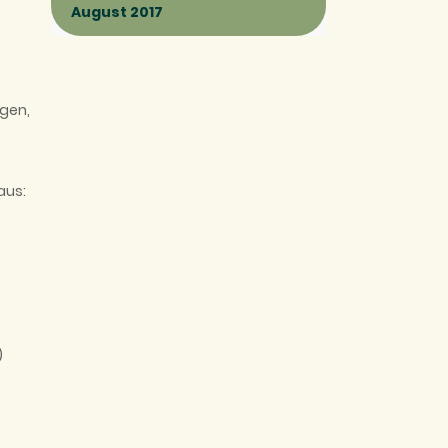
August 2017
ngen,
aus:
)