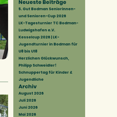
Neueste Beiträge
5. Gut Bodman Seniorinnen-
und Senioren-Cup 2026
LK-Tagesturnier TC Bodman-
Ludwigshafen e.V.
Kesselcup 2026 | LK-
Jugendturnier in Bodman für
U8 bis U18
Herzlichen Glückwunsch,
Philipp Schweidler!
Schnuppertag für Kinder &
Jugendliche
Archiv
August 2026
Juli 2026
Juni 2026
Mai 2026